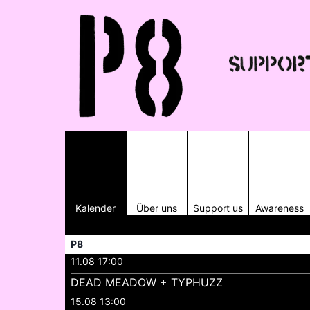
Kalender
Über uns
Support us
Awareness
P8
11.08 17:00
DEAD MEADOW + TYPHUZZ
15.08 13:00