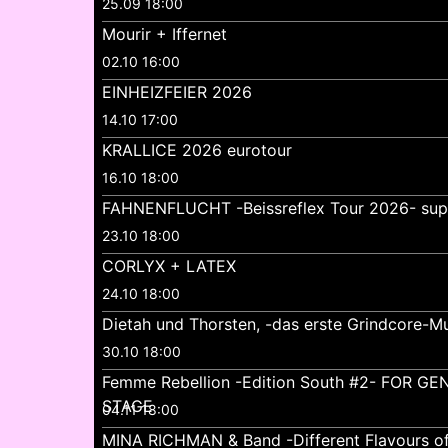
25.09 18:00
Mourir + Iffernet
02.10 16:00
EINHEIZFEIER 2026
14.10 17:00
KRALLICE 2026 eurotour
16.10 18:00
FAHNENFLUCHT -Beissreflex Tour 2026- su
23.10 18:00
CORLYX + LATEX
24.10 18:00
Dietah und Thorsten, -das erste Grindcore-Mu
30.10 18:00
Femme Rebellion -Edition South #2- FOR 
STAGE
04.11 18:00
MINA RICHMAN & Band -Different Flavours o