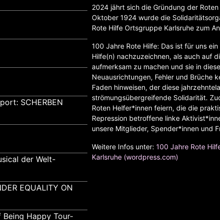
2024 jährt sich die Gründung der Roten
Oktober 1924 wurde die Solidaritätsorga
Rote Hilfe Ortsgruppe Karlsruhe zum Anl
100 Jahre Rote Hilfe: Das ist für uns e
Hilfe(n) nachzuzeichnen, als auch auf di
aufmerksam zu machen und sie in dieser
Neuausrichtungen, Fehler und Brüche k
Faden hinweisen, der diese jahrzehntela
strömungsübergreifende Solidarität. Zu
pport: SCHERBEN
Roten Helfer*innen feiern, die die prakt
Repression betroffene linke Aktivist*in
unsere Mitglieder, Spender*innen und Fr
Weitere Infos unter:
100 Jahre Rote Hilfe
Karlsruhe (wordpress.com)
sical der Welt-
GENDER EQUALITY ON
f Being Happy Tour-