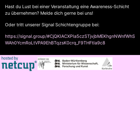
Hast du Lust bei einer Veranstaltung eine Awareness-Schicht
zu übernehmen? Melde dich gerne bei uns!
Oder tritt unserer Signal Schichtengruppe bei:
https://signal.group/#CjQKIACXPIa5czSTjvjbMEKhgnNWnfWhS
WAh0YcmRoLtVPA9EhBTqzsK0crq_F9THFtIa9c8