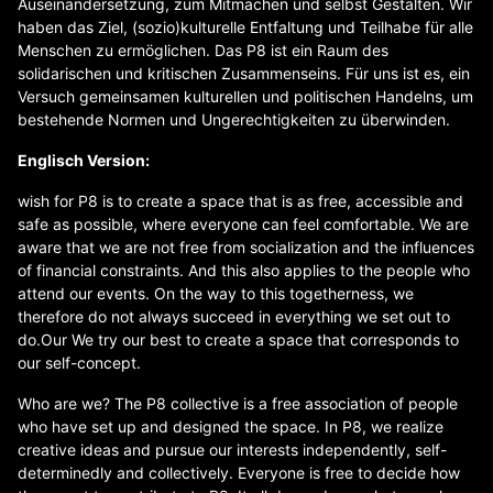
Auseinandersetzung, zum Mitmachen und selbst Gestalten. Wir
haben das Ziel, (sozio)kulturelle Entfaltung und Teilhabe für alle
Menschen zu ermöglichen. Das P8 ist ein Raum des
solidarischen und kritischen Zusammenseins. Für uns ist es, ein
Versuch gemeinsamen kulturellen und politischen Handelns, um
bestehende Normen und Ungerechtigkeiten zu überwinden.
Englisch Version:
wish for P8 is to create a space that is as free, accessible and
safe as possible, where everyone can feel comfortable. We are
aware that we are not free from socialization and the influences
of financial constraints. And this also applies to the people who
attend our events. On the way to this togetherness, we
therefore do not always succeed in everything we set out to
do.Our We try our best to create a space that corresponds to
our self-concept.
Who are we? The P8 collective is a free association of people
who have set up and designed the space. In P8, we realize
creative ideas and pursue our interests independently, self-
determinedly and collectively. Everyone is free to decide how