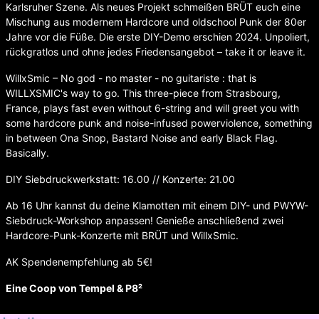
Karlsruher Szene. Als neues Projekt schmeißen BRÜT euch eine
Mischung aus modernem Hardcore und oldschool Punk der 80er
Jahre vor die Füße. Die erste DIY-Demo erschien 2024. Unpoliert,
rückgratlos und ohne jedes Friedensangebot – take it or leave it.
WillxSmic – No god - no master - no guitariste : that is
WILLXSMIC's way to go. This three-piece from Strasbourg,
France, plays fast even without 6-string and will greet you with
some hardcore punk and noise-infused powerviolence, something
in between Ona Snop, Bastard Noise and early Black Flag.
Basically.
DIY Siebdruckwerkstatt: 16.00 // Konzerte: 21.00
Ab 16 Uhr kannst du deine Klamotten mit einem DIY- und PWYW-
Siebdruck-Workshop anpassen! Genieße anschließend zwei
Hardcore-Punk-Konzerte mit BRÜT und WillxSmic.
AK Spendenempfehlung ab 5€!
Eine Coop von Tempel & P8²