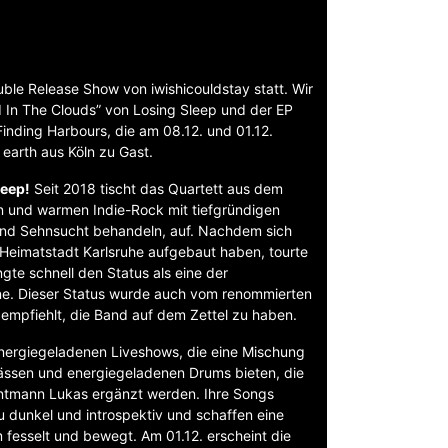
uble Release Show von iwishicouldstay statt. Wir
d In The Clouds” von Losing Sleep und der EP
inding Harbours, die am 08.12. und 01.12.
e earth aus Köln zu Gast.
leep!
Seit 2018 tischt das Quartett aus dem
 und warmen Indie-Rock mit tiefgründigen
 und Sehnsucht behandeln, auf. Nachdem sich
 Heimatstadt Karlsruhe aufgebaut haben, tourte
gte schnell den Status als eine der
e. Dieser Status wurde auch vom renommierten
empfiehlt, die Band auf dem Zettel zu haben.
 energiegeladenen Liveshows, die eine Mischung
Bässen und energiegeladenen Drums bieten, die
ntmann Lukas ergänzt werden. Ihre Songs
u dunkel und introspektiv und schaffen eine
 fesselt und bewegt. Am 01.12. erscheint die