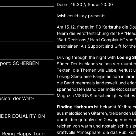
Doors: 19:30 // Show: 20:00
iwishicouldstay presents:
Am 15.12. findet im P8 Karlsruhe die Do
feiern die Veröffentlichung der EP “Hea
“Bad Decisions / Hard Complaints” von F
erscheinen. Als Support sind Gift for th
Driving through the night with
Losing S
pport: SCHERBEN
Süden Deutschlands seinen verträumten
Texten, die Themen wie Liebe, Verlust
Losing Sleep eine Fangemeinde in ihrer
die Band mehrmals landesweit und erlan
spannendsten Band der Indie-Rockszen
Magazin VISIONS bescheinigt, welches 
sical der Welt-
Finding Harbours
ist bekannt für ihre
aus melodischen Gitarren, treibenden 
GENDER EQUALITY ON
durch den gefühlvollen Gesang von Fro
reichen von warm und nostalgisch bis z
kraftvolle Atmosphäre, die das Publikum
f Being Happy Tour-