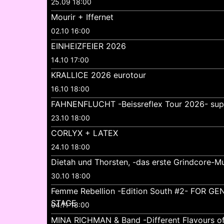
25.09 18:00
Mourir + Iffernet
02.10 16:00
EINHEIZFEIER 2026
14.10 17:00
KRALLICE 2026 eurotour
16.10 18:00
FAHNENFLUCHT -Beissreflex Tour 2026- su
23.10 18:00
CORLYX + LATEX
24.10 18:00
Dietah und Thorsten, -das erste Grindcore-Mu
30.10 18:00
Femme Rebellion -Edition South #2- FOR 
STAGE
04.11 18:00
MINA RICHMAN & Band -Different Flavours o