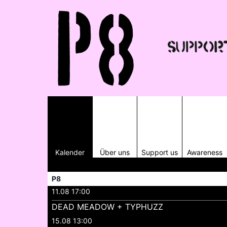
Kalender
Über uns
Support us
Awareness
P8
11.08 17:00
DEAD MEADOW + TYPHUZZ
15.08 13:00