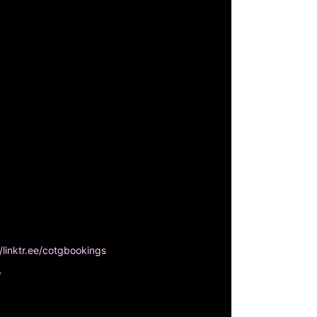
//linktr.ee/cotgbookings
/