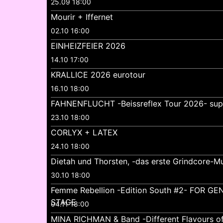
25.09 18:00
Mourir + Iffernet
02.10 16:00
EINHEIZFEIER 2026
14.10 17:00
KRALLICE 2026 eurotour
16.10 18:00
FAHNENFLUCHT -Beissreflex Tour 2026- su
23.10 18:00
CORLYX + LATEX
24.10 18:00
Dietah und Thorsten, -das erste Grindcore-Mu
30.10 18:00
Femme Rebellion -Edition South #2- FOR 
STAGE
04.11 18:00
MINA RICHMAN & Band -Different Flavours o