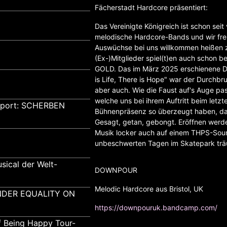
Fächerstadt Hardcore präsentiert:
Das Vereinigte Königreich ist schon seit
melodische Hardcore-Bands und wir freu
Auswüchse bei uns willkommen heißen
(Ex-)Mitglieder spiel(t)en auch schon
GOLD. Das im März 2025 erschienene D
is Life, There is Hope" war der Durchbru
aber auch. Wie die Faust auf's Auge p
welche uns bei ihrem Auftritt beim let
pport: SCHERBEN
Bühnenpräsenz so überzeugt haben, das
Gesagt, getan, gebongt. Eröffnen wer
Musik locker auch auf einem THPS-Sou
unbeschwerten Tagen im Skatepark trä
sical der Welt-
DOWNPOUR
Melodic Hardcore aus Bristol, UK
GENDER EQUALITY ON
https://downpouruk.bandcamp.com/
f Being Happy Tour-