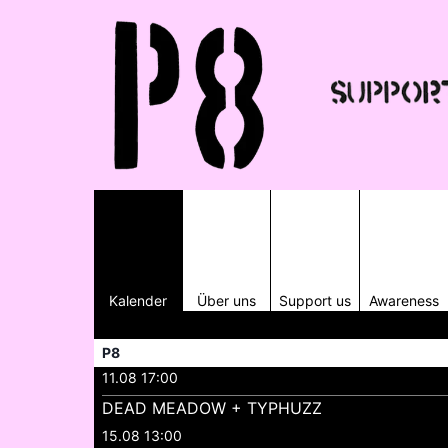
Kalender
Über uns
Support us
Awareness
P8
11.08 17:00
DEAD MEADOW + TYPHUZZ
15.08 13:00