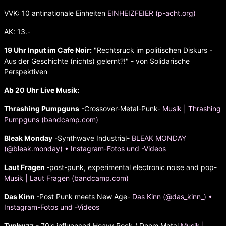
VVK: 10 antinationale Einheiten
EINHEIZFEIER (p-acht.org)
AK: 13.-
19 Uhr Input im Cafe Noir:
"Rechtsruck im politischen Diskurs -
Aus der Geschichte (nichts) gelernt?!" - von Solidarische
Perspektiven
Ab 20 Uhr Live Musik:
Thrashing Pumpguns
-Crossover-Metal-Punk-
Musik | Thrashing
Pumpguns (bandcamp.com)
Bleak Monday
-Synthwave Industrial-
BLEAK MONDAY
(@bleak.monday) • Instagram-Fotos und -Videos
Laut Fragen
-post-punk, experimental electronic noise and pop-
Musik | Laut Fragen (bandcamp.com)
Das Kinn
-Post Punk meets New Age-
Das Kinn (@das_kinn_) •
Instagram-Fotos und -Videos
Typhuzz
- 70's influenced Heavy Rock / Doom Metal
Musik |