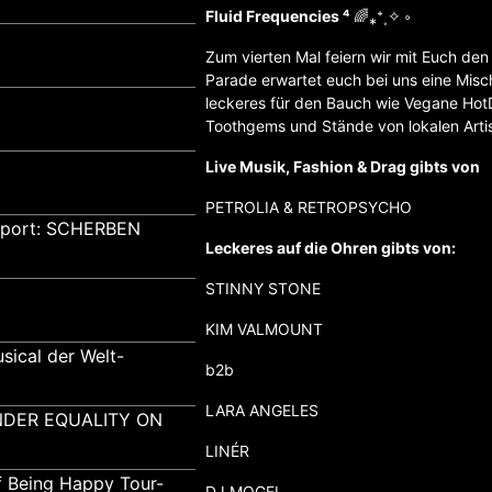
Fluid Frequencies ⁴
🌈⁎⁺˳✧ ༚
Zum vierten Mal feiern wir mit Euch de
Parade erwartet euch bei uns eine Misc
leckeres für den Bauch wie Vegane HotD
Toothgems und Stände von lokalen Artis
Live Musik, Fashion & Drag gibts von
PETROLIA & RETROPSYCHO
pport: SCHERBEN
Leckeres auf die Ohren gibts von:
STINNY STONE
KIM VALMOUNT
sical der Welt-
b2b
LARA ANGELES
GENDER EQUALITY ON
LINÉR
f Being Happy Tour-
DJ MOGEL