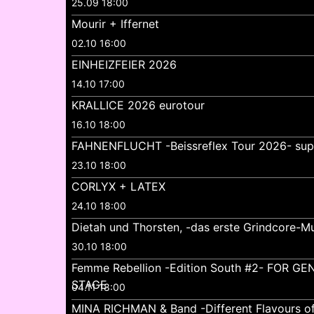
25.09 18:00
Mourir + Iffernet
02.10 16:00
EINHEIZFEIER 2026
14.10 17:00
KRALLICE 2026 eurotour
16.10 18:00
FAHNENFLUCHT -Beissreflex Tour 2026- su
23.10 18:00
CORLYX + LATEX
24.10 18:00
Dietah und Thorsten, -das erste Grindcore-Mu
30.10 18:00
Femme Rebellion -Edition South #2- FOR 
STAGE
04.11 18:00
MINA RICHMAN & Band -Different Flavours o