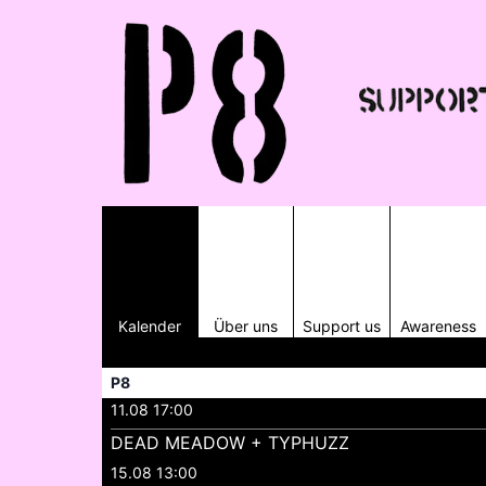
Kalender
Über uns
Support us
Awareness
P8
11.08 17:00
DEAD MEADOW + TYPHUZZ
15.08 13:00