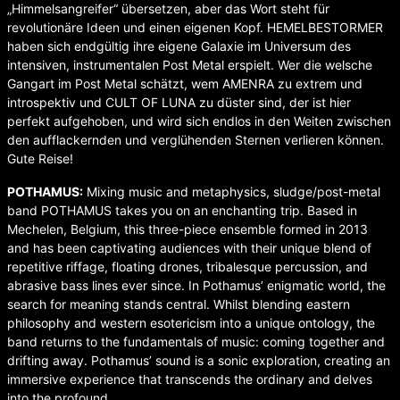
„Himmelsangreifer“ übersetzen, aber das Wort steht für
revolutionäre Ideen und einen eigenen Kopf. HEMELBESTORMER
haben sich endgültig ihre eigene Galaxie im Universum des
intensiven, instrumentalen Post Metal erspielt. Wer die welsche
Gangart im Post Metal schätzt, wem AMENRA zu extrem und
introspektiv und CULT OF LUNA zu düster sind, der ist hier
perfekt aufgehoben, und wird sich endlos in den Weiten zwischen
den aufflackernden und verglühenden Sternen verlieren können.
Gute Reise!
POTHAMUS:
Mixing music and metaphysics, sludge/post-metal
band POTHAMUS takes you on an enchanting trip. Based in
Mechelen, Belgium, this three-piece ensemble formed in 2013
and has been captivating audiences with their unique blend of
repetitive riffage, floating drones, tribalesque percussion, and
abrasive bass lines ever since. In Pothamus’ enigmatic world, the
search for meaning stands central. Whilst blending eastern
philosophy and western esotericism into a unique ontology, the
band returns to the fundamentals of music: coming together and
drifting away. Pothamus’ sound is a sonic exploration, creating an
immersive experience that transcends the ordinary and delves
into the profound.