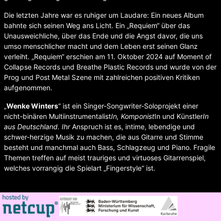
Die letzten Jahre war es ruhiger um Laudare: Ein neues Album
bahnte sich seinen Weg ans Licht. Ein „Requiem“ über das
Unausweichliche, über das Ende und die Angst davor, die uns
umso menschlicher macht und dem Leben erst seinen Glanz
verleiht. „Requiem“ erschien am 11. Oktober 2024 auf Moment of
Collapse Records und Breathe Plastic Records und wurde von der
Prog und Post Metal Szene mit zahlreichen positiven Kritiken
aufgenommen.
„
Wenke Winters
“ ist ein Singer-Songwriter-Soloprojekt einer
nicht-binären Multiinstrumentalist
In, Komponist
In und Künstler
In
aus Deutschland. Ihr
Anspruch ist es, intime, lebendige und
schwer-herzige Musik zu machen, die aus Gitarre und Stimme
besteht und manchmal auch Bass, Schlagzeug und Piano. Fragile
Themen treffen auf meist trauriges und virtuoses Gitarrenspiel,
welches vorrangig die Spielart „Fingerstyle“ ist.