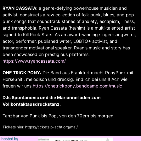
RYAN CASSATA
: a genre-defying powerhouse musician and
activist, constructs a raw collection of folk punk, blues, and pop
punk songs that soundtrack stories of anxiety, escapism, illness,
and transphobia. Ryan Cassata (he/him) is a multi-talented artist
signed to Kill Rock Stars. As an award-winning singer-songwriter,
actor, performer, published writer, LGBTQ+ activist, and
transgender motivational speaker, Ryan's music and story has
been showcased on prestigious platforms.
https://www.ryancassata.com/
ONE TRICK PONY
: Die Band aus Frankfurt macht PonyPunk mit
HorseShit , melodisch und dreckig. Endlich bei uns!!! Ach wie
freuen wir uns.
https://onetrickpony.bandcamp.com/music
DJs Spontanovic und die Marianne laden zum
Vollkontaktausdruckstanz.
Tanzbar von Punk bis Pop, von den 70ern bis morgen.
Tickets hier:
https://tickets.p-acht.org/mai/