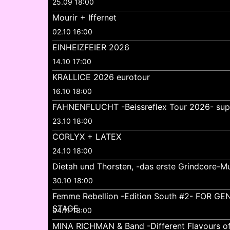
25.09 18:00
Mourir + Iffernet
02.10 16:00
EINHEIZFEIER 2026
14.10 17:00
KRALLICE 2026 eurotour
16.10 18:00
FAHNENFLUCHT -Beissreflex Tour 2026- su
23.10 18:00
CORLYX + LATEX
24.10 18:00
Dietah und Thorsten, -das erste Grindcore-Mu
30.10 18:00
Femme Rebellion -Edition South #2- FOR 
STAGE
04.11 18:00
MINA RICHMAN & Band -Different Flavours o