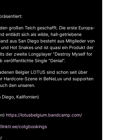
präsentiert:
en großen Teich geschafft. Die erste Europa-
nd entlädt sich als wilde, hall-getriebene
and aus San Diego besteht aus Mitglieder von
und Hot Snakes und ist quasi ein Produkt der
ts der zweite Longplayer "Destroy Myself for
 veröffentlichte Single "Denial".
ladenen Belgier LOTUS sind schon seit über
 der Hardcore-Szene in BeNeLux und supporten
auch den unseren.
iego, Kalifornien)
en)
https://lotusbelgium.bandcamp.com/
//linktr.ee/cotgbookings
t/