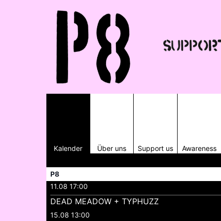
Kalender
Über uns
Support us
Awareness
P8
11.08 17:00
DEAD MEADOW + TYPHUZZ
15.08 13:00