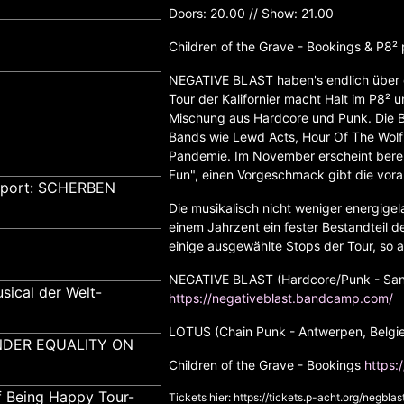
Doors: 20.00 // Show: 21.00
Children of the Grave - Bookings & P8² 
NEGATIVE BLAST haben's endlich über d
Tour der Kalifornier macht Halt im P8² u
Mischung aus Hardcore und Punk. Die B
Bands wie Lewd Acts, Hour Of The Wolf 
Pandemie. Im November erscheint berei
Fun", einen Vorgeschmack gibt die vorab
pport: SCHERBEN
Die musikalisch nicht weniger energige
einem Jahrzent ein fester Bestandteil
einige ausgewählte Stops der Tour, so 
NEGATIVE BLAST (Hardcore/Punk - San D
sical der Welt-
https://negativeblast.bandcamp.com/
LOTUS (Chain Punk - Antwerpen, Belgi
GENDER EQUALITY ON
Children of the Grave - Bookings
https:
f Being Happy Tour-
Tickets hier:
https://tickets.p-acht.org/negblas