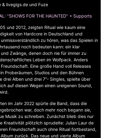
e & livegigs.de und Fuze
AL: "SHOWS FOR THE HAUNTED" + Supports
05 und 2012, zeigten Ritual wie kaum eine
ndigkeit von Hardcore in Deutschland und
r unmissverständlich zu hören, was das Spielen in
hrtausend noch bedeuten kann: ein klar
 und Zwänge, denen doch nie für immer zu
eidenschaftliches Leben im Wolfpack. Anders
Freundschaft. Eine große Hand voll Releases
 in Proberäumen, Studios und den Bühnen
 drei Alben und drei 7“- Singles, spielte über
sich auf diesen Wegen einen ureigenen Sound,
wird.
ten im Jahr 2022 spürte die Band, dass die
ungebrochen war, doch mehr noch begann sie,
e Musik zu schreiben. Zunächst blieb dies nur
e Kreativität plötzlich sprudelte: Julian Laur de
eren Freundschaft auch ohne Ritual fortbestand,
n Album zurück. Das neue und vierte Album