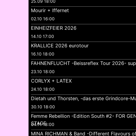
25.09 18:00
Mourir + Iffernet
02.10 16:00
EINHEIZFEIER 2026
14.10 17:00
KRALLICE 2026 eurotour
16.10 18:00
FAHNENFLUCHT -Beissreflex Tour 2026- su
23.10 18:00
CORLYX + LATEX
24.10 18:00
Dietah und Thorsten, -das erste Grindcore-Mu
30.10 18:00
Femme Rebellion -Edition South #2- FOR 
STAGE
04.11 18:00
MINA RICHMAN & Band -Different Flavours o