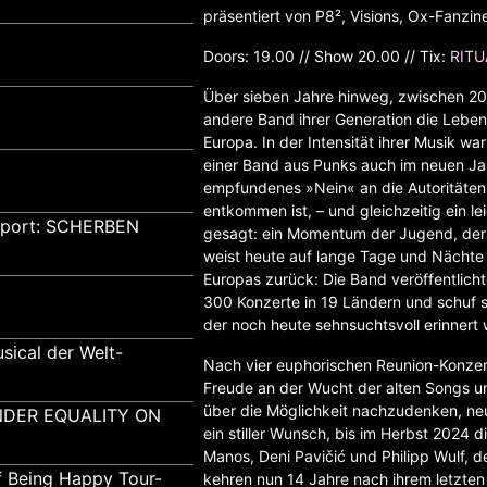
präsentiert von P8², Visions, Ox-Fanzin
Doors: 19.00 // Show 20.00 // Tix:
RITU
Über sieben Jahre hinweg, zwischen 20
andere Band ihrer Generation die Lebe
Europa. In der Intensität ihrer Musik wa
einer Band aus Punks auch im neuen Ja
empfundenes »Nein« an die Autoritäten
entkommen ist, – und gleichzeitig ein l
pport: SCHERBEN
gesagt: ein Momentum der Jugend, der 
weist heute auf lange Tage und Nächte
Europas zurück: Die Band veröffentlichte
300 Konzerte in 19 Ländern und schuf 
der noch heute sehnsuchtsvoll erinnert 
sical der Welt-
Nach vier euphorischen Reunion-Konzer
Freude an der Wucht der alten Songs 
über die Möglichkeit nachzudenken, neu
GENDER EQUALITY ON
ein stiller Wunsch, bis im Herbst 2024 di
Manos, Deni Pavičić und Philipp Wulf, d
f Being Happy Tour-
kehren nun 14 Jahre nach ihrem letzte