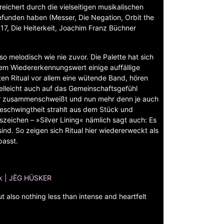
reichert durch die vielseitigen musikalischen
gefunden haben (Messer, Die Negation, Orbit the
n 17, Die Heiterkeit, Joachim Franz Büchner
 so melodisch wie nie zuvor. Die Palette hat sich
rkem Wiedererkennungswert einige auffällige
en Ritual vor allem eine wütende Band, hören
vielleicht auch auf das Gemeinschaftsgefühl
her zusammenschweißt und nun mehr denn je auch
Beschwingtheit strahlt aus dem Stück und
zeichen – »Silver Lining« nämlich sagt auch: Es
sind. So zeigen sich Ritual hier wiedererweckt als
passt.
k | JËG HÜSKER
 also nothing less than intense and heartfelt