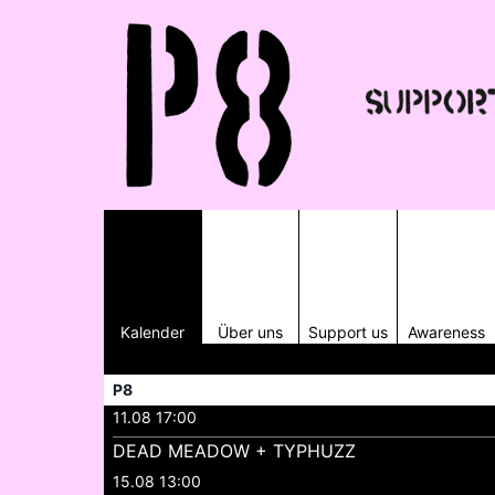
Kalender
Über uns
Support us
Awareness
P8
11.08 17:00
DEAD MEADOW + TYPHUZZ
15.08 13:00