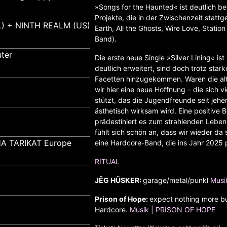
»Songs for the Haunted« ist deutlich be
Projekte, die in der Zwischenzeit statt
) + NINTH REALM (US)
Earth, All the Ghosts, Wire Love, Statio
Band).
ter
Die erste neue Single »Silver Lining« ist
deutlich erweitert, sind doch trotz sta
Facetten hinzugekommen. Waren die alt
wir hier eine neue Hoffnung – die sich 
stützt, das die Jugendfreunde seit je
ästhetisch wirksam wird. Eine positive 
prädestiniert es zum strahlenden Lebens
fühlt sich schön an, dass wir wieder da 
A TARIKAT Europe
eine Hardcore-Band, die ins Jahr 2025 
RITUAL
JËG HÜSKER:
garage/metal/punkl
Musi
Prison of Hope:
expect nothing more but
Hardcore.
Musik | PRISON OF HOPE