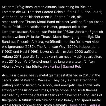
Mit dem Erfolg ihres letzten Albums Awakening im Rücken
kommen die US-Thrasher Sacred Reich auf die P8 Bühne– lauter,
wütender und politischer denn je. Sacred Reich, die
amerikanische Thrash-Metal-Band mit einer Vorliebe für politische
Texte, Politik und satirischen Humor, gepaart mit einem
kompromisslosen Sound, war Ende der 1980er Jahre maßgeblich
an der zweiten Welle der Thrash-Metal-Bewegung beteiligt. Die
Band aus Phoenix, Arizona, veröffentlichte eine Reihe von Alben
wie Ignorance (1987), The American Way (1990), Independent
(1993) und Heal (1996), bevor sie sich im Jahr 2000 auflöste.
Anfang 2018 gab die Band bekannt, an neuer Musik zu arbeiten,
was 2019 zur Veröffentlichung ihres lang erwarteten fünften
Albums Awakening führte.
Awakening | Sacred Reich
Aquilla
is classic heavy metal quintet established in 2015 in the
capital city of Poland – Warsaw. They pay a great attention to
putting out consistent, oldschool, and energetic live shows with
strong emphasis on costumes, stage props, and sci-fi themes.
Inspired by both the greatest titans and newcomer vanguards of
the genre. A futuristic mixture of classic heavy and speed metal
with a touch of power and synth elements.
Home page - Aquilla