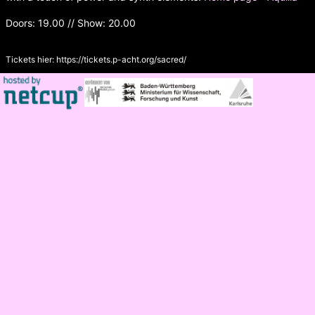
Doors: 19.00 // Show: 20.00
Tickets hier:
https://tickets.p-acht.org/sacred/