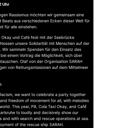
2 Uhr
egen Rassismus möchten wir gemeinsam eine
nd Beats aus verschiedenen Ecken dieser Welt für
it für alle einstehen.
xi Okay und Café Noir mit der Seebrücke
lossen unsere Solidarität mit Menschen auf der
n. Wir sammeln Spenden für den Einsatz des
bei einem Vortrag die Möglichkeit, sich über
utauschen. Olaf von der Organisation SARAH
ngen von Rettungsmissionen auf dem Mittelmeer
s.
Racism, we want to celebrate a party together
, and freedom of movement for all, with melodies
world. This year, P8, Cola Taxi Okay, and Café́
Karlsruhe to loudly and decisively show our
es and with search and rescue operations at sea.
ployment of the rescue ship SARAH.