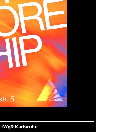
r iWgR Karlsruhe