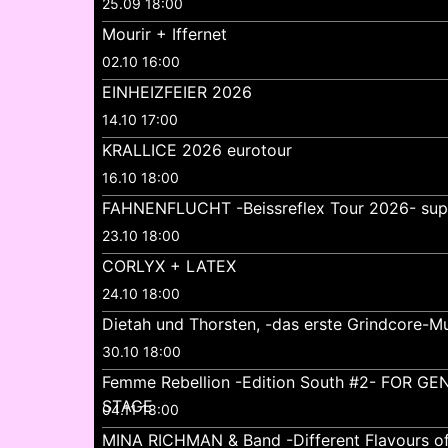
25.09 18:00
Mourir + Iffernet
02.10 16:00
EINHEIZFEIER 2026
14.10 17:00
KRALLICE 2026 eurotour
16.10 18:00
FAHNENFLUCHT -Beissreflex Tour 2026- su
23.10 18:00
CORLYX + LATEX
24.10 18:00
Dietah und Thorsten, -das erste Grindcore-Mu
30.10 18:00
Femme Rebellion -Edition South #2- FOR 
STAGE
04.11 18:00
MINA RICHMAN & Band -Different Flavours o