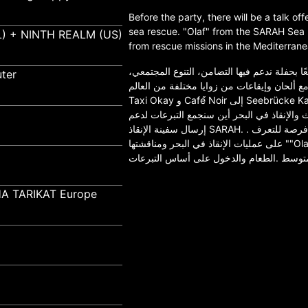
Before the party, there will be a talk of
sea rescue. "Olaf" from the SARAH Sea 
) + NINTH REALM (US)
from rescue missions in the Mediterran
عًا بحفلة ندعم فيها التضامن، التنوع المجتمعي
ter
ميع، مع ألحان وإيقاعات من زوايا مختلفة من العالم
Taxi Okay و Café́ Noir إلى Seebrücke Karlsruhe لنعبر بصوت عالٍ وحاسم عن تضامننا مع
والإنقاذ في البحر أين سنجمع التبرعات لدعم
إرسال سفينة الإنقاذ SARAH. . سيتشارك قبل الحفلة، سيكون هناك محاضرة تقدم فرصة للتعرف
على عمليات الإنقاذ في البحر ومناقشتها ""Olaf"" من منظمة SARAH للإنقاذ في البحر تجربته في
A TARIKAT Europe