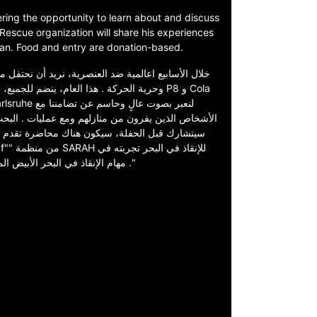
fering the opportunity to learn about and discuss
Rescue organization will share his experiences
ean. Food and entry are donation-based.
خلال الأسابيع اعالمية ضد العنصرية، نريد أن نحتفل م،
وحرية الحركة . هذا العام، ينضم للج P8 و Cola
الأشخاص الذين يفرون من منازلهم ومع عمليات . البحث 
مهام الإنقاذ في البحر الأبيض المتوسط .​الطعام والدخول على أساس التبرعات ."