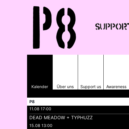
Kalender
Über uns
Support us
Awareness
P8
11.08 17:00
DEAD MEADOW + TYPHUZZ
15.08 13:00