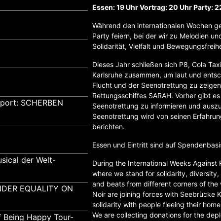
Essen: 19 Uhr Vortrag: 20 Uhr Party: 2
Während den internationalen Wochen g
Party feiern, bei der wir zu Melodien u
Solidarität, Vielfalt und Bewegungsfreihe
Dieses Jahr schließen sich P8, Cola Ta
Karlsruhe zusammen, um laut und entsch
Flucht und der Seenotrettung zu zeige
Rettungsschiffes SARAH. Vorher gibt es 
pport: SCHERBEN
Seenotrettung zu informieren und ausz
Seenotrettung wird von seinen Erfahru
berichten.
Essen und Eintritt sind auf Spendenbasi
sical der Welt-
During the International Weeks Against 
where we stand for solidarity, diversity
and beats from different corners of the 
GENDER EQUALITY ON
Noir are joining forces with Seebrücke 
solidarity with people fleeing their hom
We are collecting donations for the de
f Being Happy Tour-