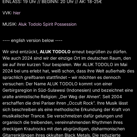
EINLASS: 19 Uhr // BEGINN: 20 Uhr // AK: 18-25€
VVK:
hier
MUSIK:
Aluk Todolo
Spirit Possession
---- english version below ----
Wir sind entzückt,
ALUK TODOLO
erneut begrüßen zu dürfen.
Wie auch 2024 sind wir der einzige Ort im deutschen Raum, den
sie auf ihrer kurzen Tour bespielen. Wer ALUK TODOLO im Mai
2024 bei uns erlebt hat, weiß schon, dass ihre Welt außerhalb des
sprachlich greifbaren stattfindet – wir möchten es dennoch
versuchen: Der Name ALUK TODOLO kommt von einer
Gerbirgsregion in Süd-Sulawesi (Indonesien) und bezeichnet eine
uralte animistische Religion: „Der Weg der Ahnen“. Seit 2004
erschaffen die drei Pariser ihren „Occult Rock“. Ihre Musik lässt
sich beschreiben als eine methodische Erkundung der Kraft von
musikalischer Trance. Sie verschmelzen dafür gelungen und
organisch die treibenden, vereinnahmenden Rhythmen ihres
dreckigen Krautrocks mit den abgründigen, disharmonischen
Gitarrenklängen ihres okkulten Black Metals. Die reduzierte