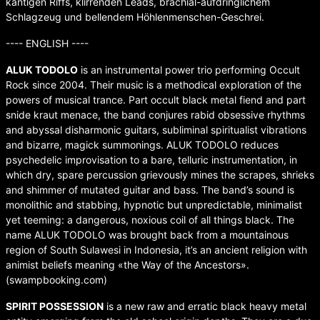
kantigen Riffs, klirrenden Leads, brachial-aufdringlichem
Schlagzeug und bellendem Höhlenmenschen-Geschrei.
---- ENGLISH ----
ALUK TODOLO
is an instrumental power trio performing Occult
Rock since 2004. Their music is a methodical exploration of the
powers of musical trance. Part occult black metal fiend and part
snide kraut menace, the band conjures rabid obsessive rhythms
and abyssal disharmonic guitars, subliminal spiritualist vibrations
and bizarre, magick summonings. ALUK TODOLO reduces
psychedelic improvisation to a bare, telluric instrumentation, in
which dry, spare percussion grievously mines the scrapes, shrieks
and shimmer of mutated guitar and bass. The band’s sound is
monolithic and stabbing, hypnotic but unpredictable, minimalist
yet teeming: a dangerous, noxious coil of all things black. The
name ALUK TODOLO was brought back from a mountainous
region of South Sulawesi in Indonesia, it’s an ancient religion with
animist beliefs meaning «the Way of the Ancestors».
(swampbooking.com)
SPIRIT POSSESSION
is a new raw and erratic black heavy metal