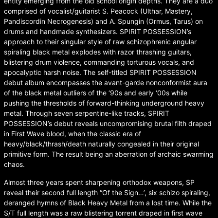
entity emerging from the old school origin depths. They are a duo
comprised of vocalist/guitarist S. Peacock (Ulthar, Mastery,
Pandiscordin Necrogenesis) and A. Spungin (Ormus, Tarus) on
drums and handmade synthesizers. SPIRIT POSSESSION’s
approach to their singular style of raw schizophrenic angular
spiraling black metal explodes with razor thrashing guitars,
blistering drum violence, commanding torturous vocals, and
apocalyptic harsh noise. The self-titled SPIRIT POSSESSION
debut album encompasses the avant-garde nonconformist aura
of the black metal outliers of the ‘90s and early ‘00s while
pushing the thresholds of forward-thinking underground heavy
metal. Through seven serpentine-like tracks, SPIRIT
POSSESSION’s debut reveals uncompromising brutal filth draped
in First Wave blood, when the classic era of
heavy/black/thrash/death naturally congealed in their original
primitive form. The result being an aberration of archaic swarming
chaos.
Almost three years spent sharpening orthodox weapons, SP
reveal their second full length “Of the Sign…’, six schizo spiraling,
deranged hymns of Black Heavy Metal from a lost time. While the
S/T full length was a raw blistering torrent draped in first wave