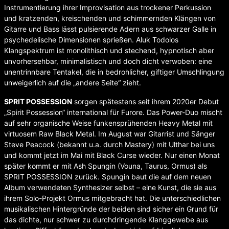
Instrumentierung ihrer Improvisation aus trockener Perkussion
und kratzenden, kreischenden und schimmernden Klängen von
Gitarre und Bass lässt pulsierende Adern aus schwarzer Galle in
psychedelische Dimensionen sprießen. Aluk Todolos
Klangspektrum ist monolithisch und stechend, hypnotisch aber
unvorhersehbar, minimalistisch und doch dicht verwoben: eine
unentrinnbare Tentakel, die in bedrohlicher, giftiger Umschlingung
unweigerlich auf die „andere Seite“ zieht.
SPRIT POSSESSION
sorgen spätestens seit ihrem 2020er Debut
„Spirit Possession“ international für Furore. Das Power-Duo mischt
auf sehr organische Weise funkensprühenden Heavy Metal mit
virtuosem Raw Black Metal. Im August war Gitarrist und Sänger
Steve Peacock (bekannt u.a. durch Mastery) mit Ulthar bei uns
und kommt jetzt im Mai mit Black Curse wieder. Nur einen Monat
später kommt er mit Ash Spungin (Vouna, Taurus, Ormus) als
SPRIT POSSESSION zurück. Spungin baut die auf dem neuen
Album verwendeten Synthesizer selbst – eine Kunst, die sie aus
ihrem Solo-Projekt Ormus mitgebracht hat. Die unterschiedlichen
musikalischen Hintergründe der beiden sind sicher ein Grund für
das dichte, nur schwer zu durchdringende Klanggewebe aus