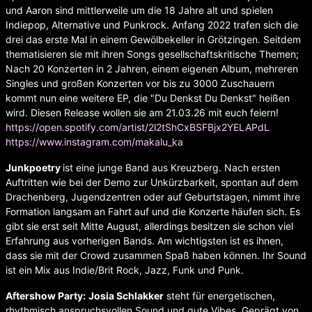
und Aaron sind mittlerweile um die 18 Jahre alt und spielen
Indiepop, Alternative und Punkrock. Anfang 2022 trafen sich die
drei das erste Mal in einem Gewölbekeller in Grötzingen. Seitdem
thematisieren sie mit ihren Songs gesellschaftskritische Themen;
Nach 20 Konzerten in 2 Jahren, einem eigenen Album, mehreren
Singles und großen Konzerten vor bis zu 3000 Zuschauern
kommt nun eine weitere EP, die "Du Denkst Du Denkst" heißen
wird. Diesen Release wollen sie am 21.03.26 mit euch feiern!
https://open.spotify.com/artist/2l2tShCxBSFBjx2YELAPdL
https://www.instagram.com/makalu_ka
Junkpoetry
ist eine junge Band aus Kreuzberg. Nach ersten
Auftritten wie bei der Demo zur Unkürzbarkeit, spontan auf dem
Drachenberg, Jugendzentren oder auf Geburtstagen, nimmt ihre
Formation langsam an Fahrt auf und die Konzerte häufen sich. Es
gibt sie erst seit Mitte August, allerdings besitzen sie schon viel
Erfahrung aus vorherigen Bands. Am wichtigsten ist es ihnen,
dass sie mit der Crowd zusammen Spaß haben können. Ihr Sound
ist ein Mix aus Indie/Brit Rock, Jazz, Funk und Punk.
Aftershow Party:
Josia Schlakker
steht für energetischen,
rhythmisch anspruchsvollen Sound und gute Vibes. Geprägt von