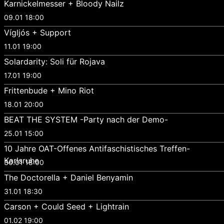
Karnickelmesser + Bloody Nailz
09.01 18:00
Vígljós + Support
11.01 19:00
Solardarity: Soli für Rojava
17.01 19:00
Frittenbude + Mino Riot
18.01 20:00
BEAT THE SYSTEM -Party nach der Demo-
25.01 15:00
10 Jahre OAT-Offenes Antifaschistisches Treffen-
Karlsruhe
30.01 18:00
The Doctorella + Daniel Benyamin
31.01 18:30
Carson + Could Seed + Lightrain
01.02 19:00