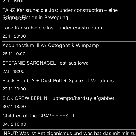
21.11 19:00
TANZ Karlsruhe: cie .los: under construction – eine
Science Fiction in Bewegung
22.11 19:00
Tanz Karlsruhe: cie.los - under construction
23.11 20:00
Aequinoctium III w/ Octogoat & Wimpamp
26.11 19:00
STEFANIE SARGNAGEL liest aus Iowa
27.11 18:00
Black Bomb A + Dust Bolt + Space of Variations
29.11 20:00
SICK CREW BERLIN - uptempo/hardstyle/gabber
30.11 18:00
Children of the GRAVE - FEST I
04.12 16:00
INPUT: Was ist Antiziganismus und was hat das mit mir zu