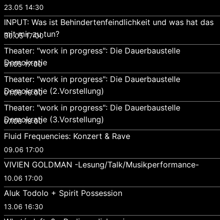
23.05 14:30
INPUT: Was ist Behindertenfeindlichkeit und was hat das
mit mir zu tun?
30.05 17:00
Theater: "work in progress": Die Dauerbaustelle
Demokratie
31.05 17:00
Theater: "work in progress": Die Dauerbaustelle
Demokratie (2.Vorstellung)
01.06 16:00
Theater: "work in progress": Die Dauerbaustelle
Demokratie (3.Vorstellung)
07.06 18:00
Fluid Frequencies: Konzert & Rave
09.06 17:00
VIVIEN GOLDMAN -Lesung/Talk/Musikperformance-
10.06 17:00
Aluk Todolo + Spirit Possession
13.06 16:30