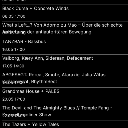
Black Curse + Concrete Winds
06.05 17:00
What's Left...? Von Adorno zu Mao – Über die schlechte
Aufhebung der antiautoritären Bewegung
08.05 16:00
TANZBAR - Bassbus
16.05 17:00
Valborg, Kæry Ann, Siderean, Defacement
17.05 14:30
ABGESAGT: Rorcal, Smote, Ataraxie, Julia Witas,
Defacement, RhythmSect
18.05 17:00
Grandmas House + PALES
20.05 17:00
The Devil and The Almighty Blues // Temple Fang -
Doppelheadliner Show
22.05 18:00
The Tazers + Yellow Tales