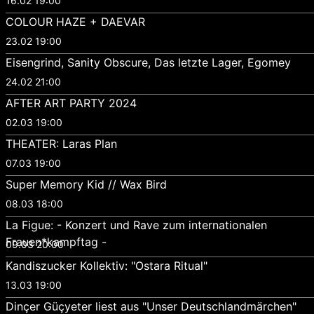
16.02 19:00
COLOUR HAZE + DAEVAR
23.02 19:00
Eisengrind, Sanity Obscure, Das letzte Lager, Egomey
24.02 21:00
AFTER ART PARTY 2024
02.03 19:00
THEATER: Laras Plan
07.03 19:00
Super Memory Kid // Wax Bird
08.03 18:00
La Figue: - Konzert und Rave zum internationalen
Frauen*kampftag -
09.03 20:00
Kandiszucker Kollektiv: "Ostara Ritual"
13.03 19:00
Dinçer Güçyeter liest aus "Unser Deutschlandmärchen"