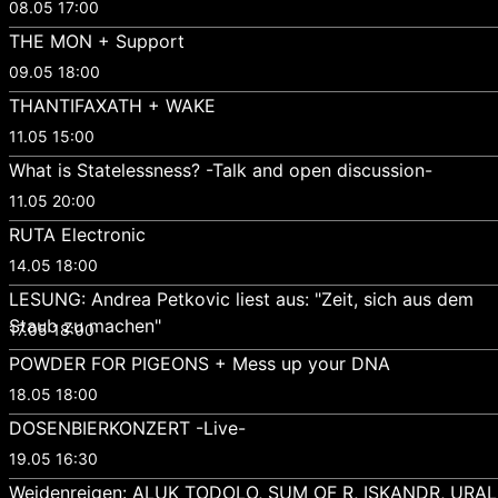
08.05 17:00
THE MON + Support
09.05 18:00
THANTIFAXATH + WAKE
11.05 15:00
What is Statelessness? -Talk and open discussion-
11.05 20:00
RUTA Electronic
14.05 18:00
LESUNG: Andrea Petkovic liest aus: "Zeit, sich aus dem
Staub zu machen"
17.05 18:00
POWDER FOR PIGEONS + Mess up your DNA
18.05 18:00
DOSENBIERKONZERT -Live-
19.05 16:30
Weidenreigen: ALUK TODOLO, SUM OF R, ISKANDR, URAL