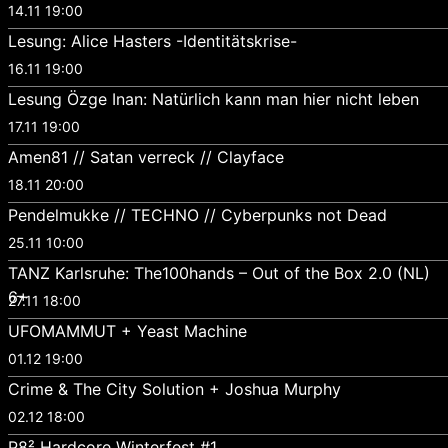
14.11 19:00
Lesung: Alice Hasters -Identitätskrise-
16.11 19:00
Lesung Özge Inan: Natürlich kann man hier nicht leben
17.11 19:00
Amen81 // Satan verreck // Clayface
18.11 20:00
Pendelmukke // TECHNO // Cyberpunks not Dead
25.11 10:00
TANZ Karlsruhe: The100hands – Out of the Box 2.0 (NL)
6+
27.11 18:00
UFOMAMMUT + Yeast Machine
01.12 19:00
Crime & The City Solution + Joshua Murphy
02.12 18:00
P8² Hardcore Winterfest #1