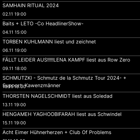
SAMHAIN RITUAL 2024
02.11 19:00
Baits + LETO -Co HeadlinerShow-
04.11 15:00
TORBEN KUHLMANN liest und zeichnet
06.11 19:00
FÄLLT LEIDER AUS!!!!!LENA KAMPF liest aus Row Zero
09.11 18:00
SCHMUTZKI - Schmutz de la Schmutz Tour 2024- +
Support: Kawenzmänner
10.11 19:00
THORSTEN NAGELSCHMIDT liest aus Soledad
13.11 19:00
HENGAMEH YAGHOOBIFARAH liest aus Schwindel
15.11 19:00
Acht Eimer Hühnerherzen + Club Of Problems