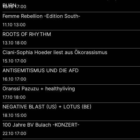
BURN
10.10 17:00
Femme Rebellion -Edition South-
11.10 13:00
ROOTS OF RHYTHM
13.10 18:00
Ciani-Sophia Hoeder liest aus Ökorassismus
15.10 17:00
ANTISEMITISMUS UND DIE AFD
16.10 17:00
Oranssi Pazuzu + healthyliving
17.10 18:00
NEGATIVE BLAST (US) + LOTUS (BE)
18.10 15:00
100 Jahre BV Bulach -KONZERT-
22.10 17:00