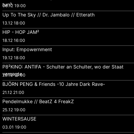
tun?
06.12 19:00
Up To The Sky // Dr. Jambalo // Etterath
13.12 18:00
HIP - HOP JAM²
18.12 16:00
Input: Empowernment
19.12 18:00
P8²KINO: ANTIFA - Schulter an Schulter, wo der Staat
versagte
20.12 19:00
BJÖRN PENG & Friends -10 Jahre Dark Rave-
21.12 21:00
Pendelmukke // BeatZ 4 FreakZ
25.12 19:00
WINTERSAUSE
03.01 19:00