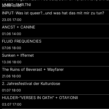
UMBO, SMR.TNI
22.05 15:30
INPUT: Was ist queer?...und was hat das mit mir zu tun?
23.05 17:00
ANCST + CANINE
01.06 14:00
FLUID FREQUENCIES
07.06 18:00
Sunken + Iffernet
13.06 18:00
The Ruins of Beverast + Wayfarer
21.06 16:00
2. Jahresfestival der Kulturdose
01.07 18:00
HULDER-"VERSES IN OATH" + OTAY:ONII
03.07 17:00