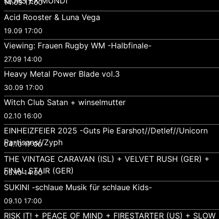
MORS EX MUNDI
14.09 17:00
Acid Rooster & Luna Vega
19.09 17:00
Viewing: Frauen Rugby WM -Halbfinale-
27.09 14:00
Heavy Metal Power Blade vol.3
30.09 17:00
Witch Club Satan + winselmutter
02.10 16:00
EINHEIZFEIER 2025 -Guts Pie Earshot//Detlef//Unicorn
Partisans//Zyph
04.10 17:00
THE VINTAGE CARAVAN (ISL) + VELVET RUSH (GER) +
FINAL STAIR (GER)
05.10 14:00
SUKINI -schlaue Musik für schlaue Kids-
09.10 17:00
RISK IT! + PEACE OF MIND + FIRESTARTER (US) + SLOW