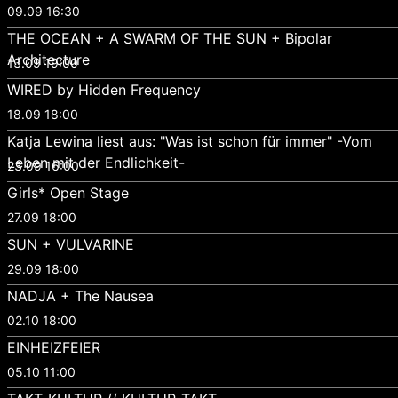
09.09 16:30
THE OCEAN + A SWARM OF THE SUN + Bipolar
Architecture
13.09 19:00
WIRED by Hidden Frequency
18.09 18:00
Katja Lewina liest aus: "Was ist schon für immer" -Vom
Leben mit der Endlichkeit-
23.09 16:00
Girls* Open Stage
27.09 18:00
SUN + VULVARINE
29.09 18:00
NADJA + The Nausea
02.10 18:00
EINHEIZFEIER
05.10 11:00