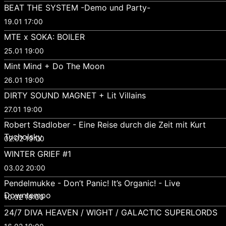
BEAT THE SYSTEM -Demo und Party-
19.01 17:00
MTE x SOKA: BOILER
25.01 19:00
Mint Mind + Do The Moon
26.01 19:00
DIRTY SOUND MAGNET + Lit Villains
27.01 19:00
Robert Stadlober - Eine Reise durch die Zeit mit Kurt
Tucholsky
02.02 19:00
WINTER GRIEF #1
03.02 20:00
Pendelmukke - Don’t Panic! It’s Organic! - Live
Downtempo
10.02 19:00
24/7 DIVA HEAVEN / WIGHT / GALACTIC SUPERLORDS