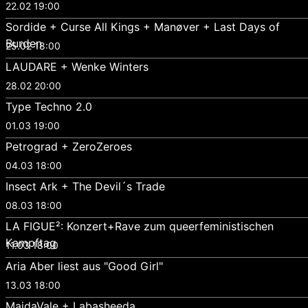
22.02 19:00
Sordide + Curse All Kings + Manøver + Last Days of
Burden
25.02 18:00
LAUDARE + Wenke Winters
28.02 20:00
Type Techno 2.0
01.03 19:00
Petrograd + ZeroZeroes
04.03 18:00
Insect Ark + The Devil´s Trade
08.03 18:00
LA FIGUE²: Konzert+Rave zum queerfeministischen
Kampftag
11.03 18:00
Aria Aber liest aus "Good Girl"
13.03 18:00
MaidaVale + Labasheeda