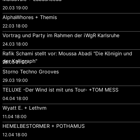
20.03 19:00
AlphaWhores + Themis
22.03 18:00
Vortrag und Party im Rahmen der iWgR Karlsruhe
24.03 18:00
Rafik Schami stellt vor: Moussa Abadi "Die Königin und
der Kalligraph"
28.03 21:00
Storno Techno Grooves
29.03 19:00
TELUXE -Der Wind ist mit uns Tour- +TOM MESS
04.04 18:00
Wyatt E. + Lethvm
11.04 18:00
HEMELBESTORMER + POTHAMUS
12.04 18:00