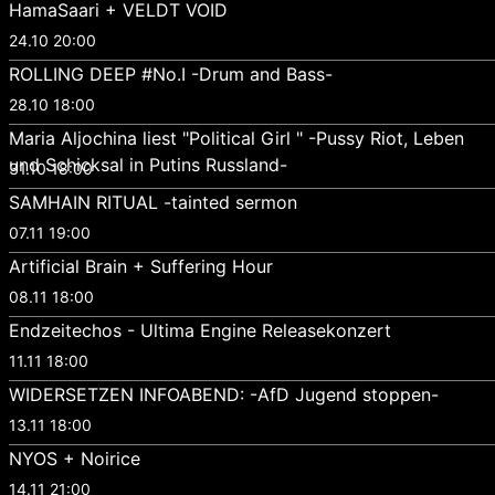
HamaSaari + VELDT VOID
24.10 20:00
ROLLING DEEP #No.I -Drum and Bass-
28.10 18:00
Maria Aljochina liest "Political Girl " -Pussy Riot, Leben
und Schicksal in Putins Russland-
31.10 18:00
SAMHAIN RITUAL -tainted sermon
07.11 19:00
Artificial Brain + Suffering Hour
08.11 18:00
Endzeitechos - Ultima Engine Releasekonzert
11.11 18:00
WIDERSETZEN INFOABEND: -AfD Jugend stoppen-
13.11 18:00
NYOS + Noirice
14.11 21:00