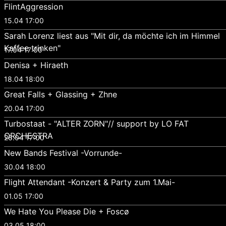
FlintAggression
15.04 17:00
Sarah Lorenz liest aus "Mit dir, da möchte ich im Himmel
Kaffee trinken"
17.04 17:00
Denisa + Hiraeth
18.04 18:00
Great Falls + Glassing + Zhne
20.04 17:00
Turbostaat - "ALTER ZORN"// support by LO FAT
ORCHESTRA
26.04 17:00
New Bands Festival -Vorrunde-
30.04 18:00
Flight Attendant -Konzert & Party zum 1.Mai-
01.05 17:00
We Hate You Please Die + Foscø
03.05 18:00