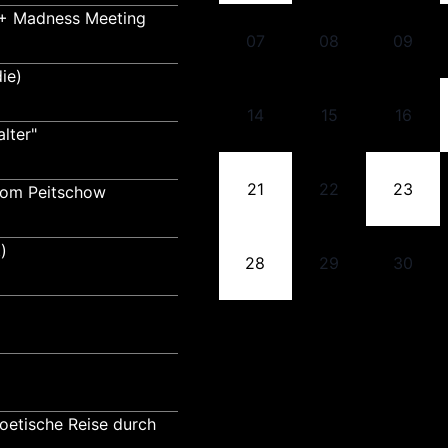
y + Madness Meeting
07
08
09
ie)
14
15
16
lter"
21
22
23
Tom Peitschow
)
28
29
30
oetische Reise durch