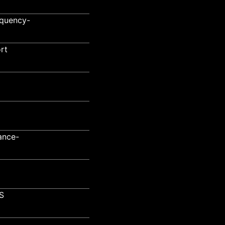
quency-
rt
ance-
S