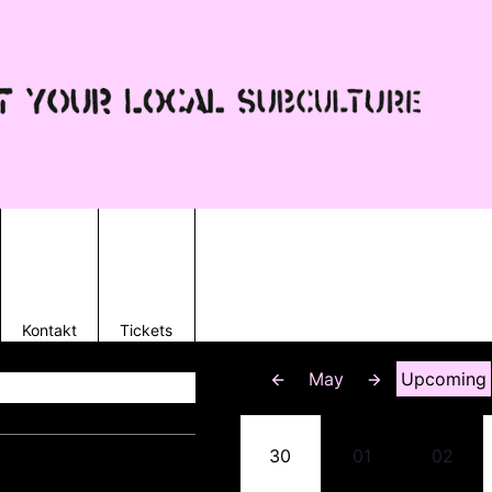
Kontakt
Tickets
May
Upcoming
30
01
02