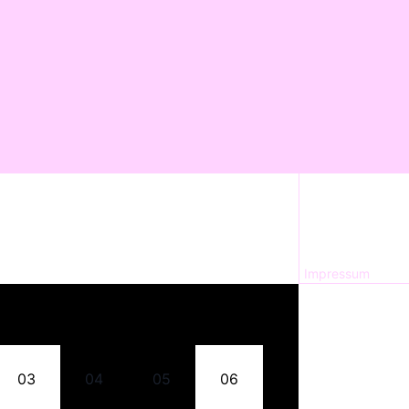
Impressum
03
04
05
06