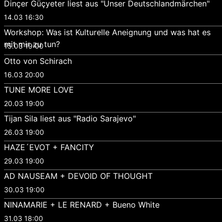
Dinçer Güçyeter liest aus "Unser Deutschlandmärchen"
14.03 16:30
Workshop: Was ist Kulturelle Aneignung und was hat es
mit mir zu tun?
15.03 19:00
Otto von Schirach
16.03 20:00
TUNE MORE LOVE
20.03 19:00
Tijan Sila liest aus "Radio Sarajevo"
26.03 19:00
HAZE´EVOT + FANCITY
29.03 19:00
AD NAUSEAM + DEVOID OF THOUGHT
30.03 19:00
NINAMARIE + LE RENARD + Bueno White
31.03 18:00