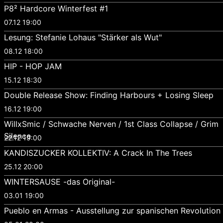
P8² Hardcore Winterfest #1
07.12 19:00
Lesung: Stefanie Lohaus "Stärker als Wut"
08.12 18:00
HIP - HOP JAM
15.12 18:30
Double Release Show: Finding Harbours + Losing Sleep
16.12 19:00
WillxSmic / Schwache Nerven / 1st Class Collapse / Grim
Silence
22.12 19:00
KANDISZUCKER KOLLEKTIV: A Crack In The Trees
25.12 20:00
WINTERSAUSE -das Original-
03.01 19:00
Pueblo en Armas - Ausstellung zur spanischen Revolution