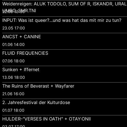
Weidenreigen: ALUK TODOLO, SUM OF R, ISKANDR, URAL
UMBO, SMR.TNI
22.05 15:30
INPUT: Was ist queer?...und was hat das mit mir zu tun?
23.05 17:00
ANCST + CANINE
01.06 14:00
FLUID FREQUENCIES
07.06 18:00
Sunken + Iffernet
13.06 18:00
The Ruins of Beverast + Wayfarer
21.06 16:00
2. Jahresfestival der Kulturdose
01.07 18:00
HULDER-"VERSES IN OATH" + OTAY:ONII
03.07 17:00