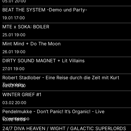
05.01 20:00
BEAT THE SYSTEM -Demo und Party-
19.01 17:00
MTE x SOKA: BOILER
25.01 19:00
Mint Mind + Do The Moon
26.01 19:00
DIRTY SOUND MAGNET + Lit Villains
27.01 19:00
Robert Stadlober - Eine Reise durch die Zeit mit Kurt
Tucholsky
02.02 19:00
WINTER GRIEF #1
03.02 20:00
Pendelmukke - Don’t Panic! It’s Organic! - Live
Downtempo
10.02 19:00
24/7 DIVA HEAVEN / WIGHT / GALACTIC SUPERLORDS