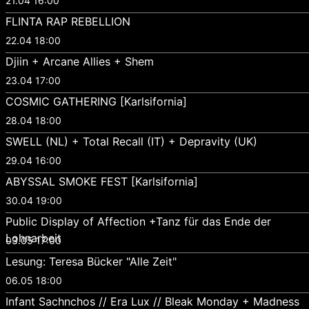
21.04 16:00
FLINTA RAP REBELLION
22.04 18:00
Djiin + Arcane Allies + Shem
23.04 17:00
COSMIC GATHERING [Karlsifornia]
28.04 18:00
SWELL (NL) + Total Recall (IT) + Depravity (UK)
29.04 16:00
ABYSSAL SMOKE FEST [Karlsifornia]
30.04 19:00
Public Display of Affection +Tanz für das Ende der
Lohnarbeit
03.05 17:00
Lesung: Teresa Bücker "Alle Zeit"
06.05 18:00
Infant Sachnchos // Era Lux // Bleak Monday + Madness