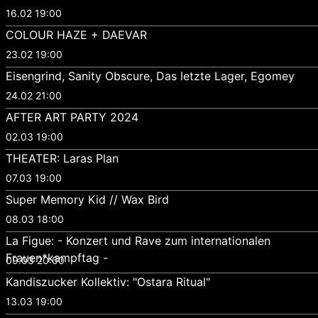
16.02 19:00
COLOUR HAZE + DAEVAR
23.02 19:00
Eisengrind, Sanity Obscure, Das letzte Lager, Egomey
24.02 21:00
AFTER ART PARTY 2024
02.03 19:00
THEATER: Laras Plan
07.03 19:00
Super Memory Kid // Wax Bird
08.03 18:00
La Figue: - Konzert und Rave zum internationalen
Frauen*kampftag -
09.03 20:00
Kandiszucker Kollektiv: "Ostara Ritual"
13.03 19:00