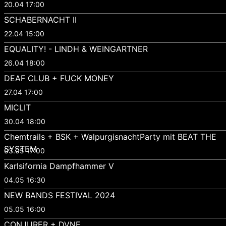
20.04 17:00
SCHABERNACHT II
22.04 15:00
EQUALITY! - LINDH & WEINGARTNER
26.04 18:00
DEAF CLUB + FUCK MONEY
27.04 17:00
MICLIT
30.04 18:00
Chemtrails + BSK + WalpurgisnachtParty mit BEAT THE
SYSTEM
03.05 17:00
Karlsifornia Dampfhammer V
04.05 16:30
NEW BANDS FESTIVAL 2024
05.05 16:00
CONJURER + DVNE