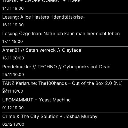
TAIFUN + CHOKE COMBAT + TIGRE
14.11 19:00
Lesung: Alice Hasters -Identitätskrise-
16.11 19:00
Lesung Özge Inan: Natürlich kann man hier nicht leben
17.11 19:00
Amen81 // Satan verreck // Clayface
18.11 20:00
Pendelmukke // TECHNO // Cyberpunks not Dead
25.11 10:00
TANZ Karlsruhe: The100hands – Out of the Box 2.0 (NL)
6+
27.11 18:00
UFOMAMMUT + Yeast Machine
01.12 19:00
Crime & The City Solution + Joshua Murphy
02.12 18:00