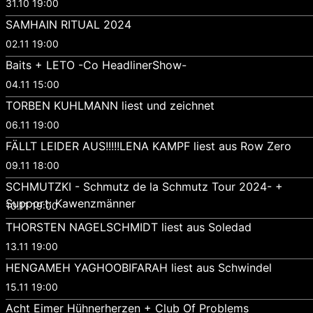
31.10 19:00
SAMHAIN RITUAL 2024
02.11 19:00
Baits + LETO -Co HeadlinerShow-
04.11 15:00
TORBEN KUHLMANN liest und zeichnet
06.11 19:00
FÄLLT LEIDER AUS!!!!!LENA KAMPF liest aus Row Zero
09.11 18:00
SCHMUTZKI - Schmutz de la Schmutz Tour 2024- +
Support: Kawenzmänner
10.11 19:00
THORSTEN NAGELSCHMIDT liest aus Soledad
13.11 19:00
HENGAMEH YAGHOOBIFARAH liest aus Schwindel
15.11 19:00
Acht Eimer Hühnerherzen + Club Of Problems