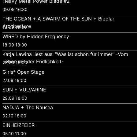
Heavy Metal Power Blade #2
09.09 16:30
THE OCEAN + A SWARM OF THE SUN + Bipolar
Architecture
13.09 19:00
WIRED by Hidden Frequency
18.09 18:00
Katja Lewina liest aus: "Was ist schon für immer" -Vom
Leben mit der Endlichkeit-
23.09 16:00
Girls* Open Stage
27.09 18:00
SUN + VULVARINE
29.09 18:00
NADJA + The Nausea
02.10 18:00
EINHEIZFEIER
05.10 11:00