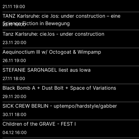
21.11 19:00
TANZ Karlsruhe: cie .los: under construction – eine
Science Fiction in Bewegung
22.11 19:00
Tanz Karlsruhe: cie.los - under construction
23.11 20:00
Aequinoctium III w/ Octogoat & Wimpamp
26.11 19:00
STEFANIE SARGNAGEL liest aus Iowa
27.11 18:00
Black Bomb A + Dust Bolt + Space of Variations
29.11 20:00
SICK CREW BERLIN - uptempo/hardstyle/gabber
30.11 18:00
Children of the GRAVE - FEST I
04.12 16:00