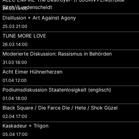
Bitch//Luedenscheidt
24.03 19:00
Disillusion + Art Against Agony
25.03 21:00
TUNE MORE LOVE
26.03 14:00
Moderierte Diskussion: Rassismus in Behörden
31.03 18:00
Acht Eimer Hühnerherzen
01.04 12:00
Podiumsdiskussion Staatenlosigkeit (englisch)
01.04 18:00
Black Square / Die Farce Die / Hete / Shok Güzel
02.04 17:00
Kaskadeur + Trigon
05.04 17:00