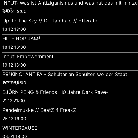
INPUT: Was ist Antiziganismus und was hat das mit mir zu
tun?
06.12 19:00
Up To The Sky // Dr. Jambalo // Etterath
13.12 18:00
HIP - HOP JAM²
18.12 16:00
Input: Empowernment
19.12 18:00
P8²KINO: ANTIFA - Schulter an Schulter, wo der Staat
versagte
20.12 19:00
BJÖRN PENG & Friends -10 Jahre Dark Rave-
21.12 21:00
Pendelmukke // BeatZ 4 FreakZ
25.12 19:00
WINTERSAUSE
03.01 19:00