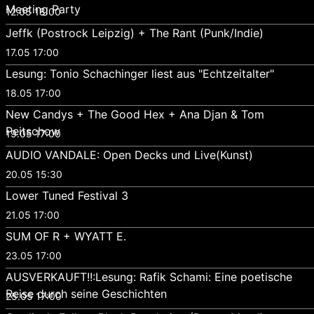
Meeting Party
12.05 18:00
Jeffk (Postrock Leipzig) + The Rant (Punk/Indie)
17.05 17:00
Lesung: Tonio Schachinger liest aus "Echtzeitalter"
18.05 17:00
New Candys + The Good Hex + Ana Djan & Tom
Peitschow
19.05 17:00
AUDIO VANDALE: Open Decks und Live(Kunst)
20.05 15:30
Lower Tuned Festival 3
21.05 17:00
SUM OF R + WYATT E.
23.05 17:00
AUSVERKAUFT!!:Lesung: Rafik Schami: Eine poetische
Reise durch seine Geschichten
25.05 17:00