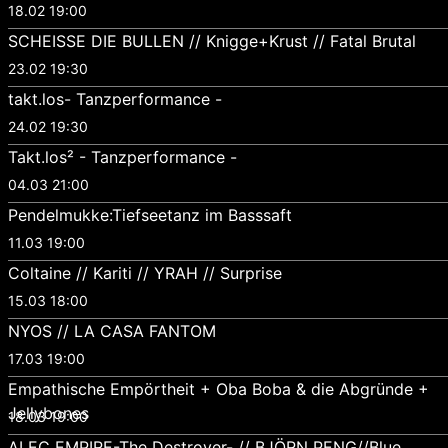
18.02 19:00
SCHEISSE DIE BULLEN // Knigge+Krust // Fatal Brutal
23.02 19:30
takt.los- Tanzperformance -
24.02 19:30
Takt.los² - Tanzperformance -
04.03 21:00
Pendelmukke:Tiefseetanz im Basssaft
11.03 19:00
Coltaine // Kariti // YRAH // Surprise
15.03 18:00
NYOS // LA CASA FANTOM
17.03 19:00
Empathische Empörtheit + Oba Boba & die Abgründe +
Jellybones
18.03 19:00
ALEC EMPIRE-The Destroyer- // BJÖRN PENG//Blue